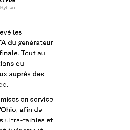
et PDG
Hyliion
evé les
TA du générateur
finale. Tout au
tions du
aux auprès des
ée.
mises en service
’Ohio, afin de
s ultra-faibles et