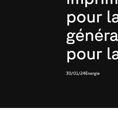
pour l
génér
pour l
30/01/24
Energie