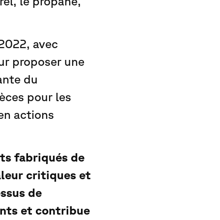
rel, le propane,
 2022, avec
our proposer une
ante du
pèces pour les
 en actions
s fabriqués de
eur critiques et
essus de
ants et contribue