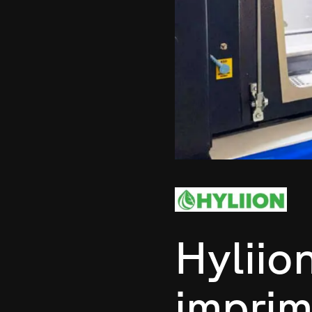
Hyliio
imprim