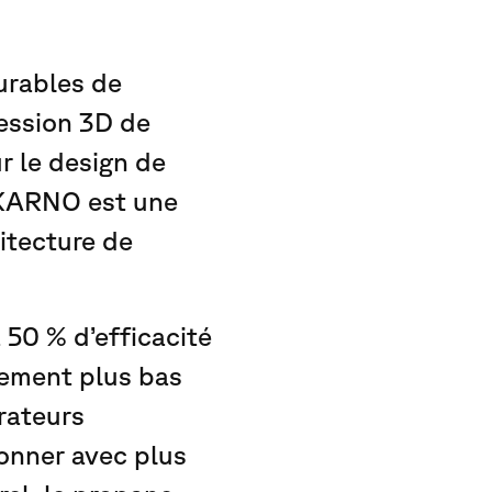
urables de
ression 3D de
ur le design de
 KARNO est une
itecture de
 50 % d’efficacité
lement plus bas
érateurs
ionner avec plus