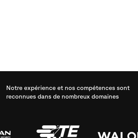
Importation de la première machine CNC
Japonaise
Ouverture de la filiale 2D CNC Machinery en
Angleterre. Distribution exclusive des
constructeurs OKK et Alzmetall.
Notre
expérience
et
nos
compétences
sont
reconnues
dans
de
nombreux
domaines