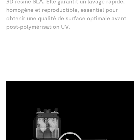
3D
résine
SLA.
Elle
garantit
un
lavage
rapide,
homogène
et
reproductible,
essentiel
pour
obtenir
une
qualité
de
surface
optimale
avant
post-polymérisation
UV.
Form
Wash
–
Station
de
lavage
automatisée
pour
impression
3D
résine
SLA
Lecteur
vidéo