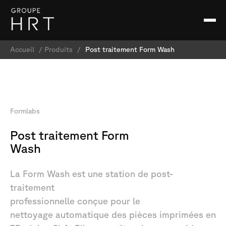
Accueil
/
Produits
/
Post traitement Form Wash
Formlabs
Post
traitement
Form
Wash
La
Form
Wash
est
une
station
de
post-
traitement
professionnelle
conçue
pour
le
nettoyage
automatique
des
pièces
imprimées
en