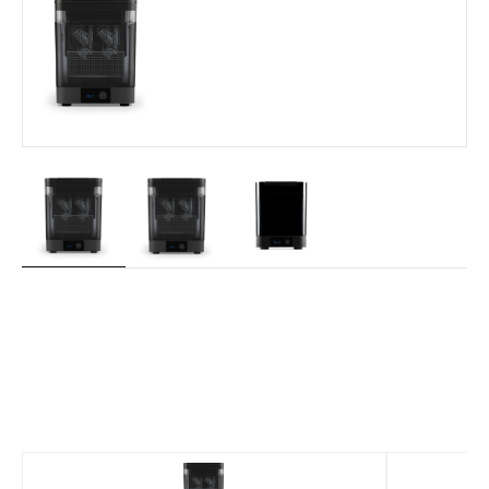
Machines
dans
cette
série