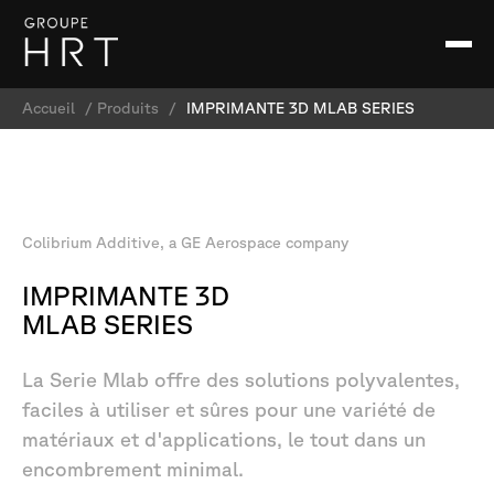
Accueil
/
Produits
/
IMPRIMANTE 3D MLAB SERIES
Colibrium
Additive,
a
GE
Aerospace
company
IMPRIMANTE
3D
MLAB
SERIES
La
Serie
Mlab
offre
des
solutions
polyvalentes,
faciles
à
utiliser
et
sûres
pour
une
variété
de
matériaux
et
d'applications,
le
tout
dans
un
encombrement
minimal.