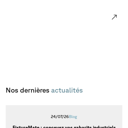
Cliquez ici pour réserver votre
place à l’événement ou regarder la
diffusion en direct de la
présentation
Nos
dernières
actualités
24/07/26
Blog
FixtureMate : concevez vos gabarits industriels