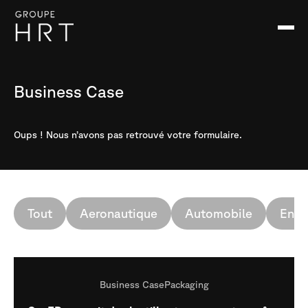
Business Case
Oups ! Nous n’avons pas retrouvé votre formulaire.
Tout
Aeronautique
Automobile
Ener
Business Case
Packaging