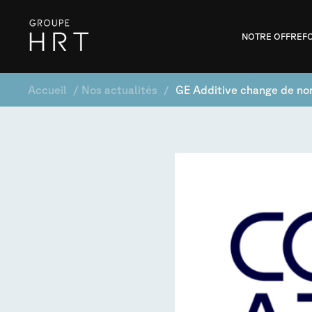
NOTRE OFFRE
F
Accueil
/
Nos actualités
/
GE Additive change de nom