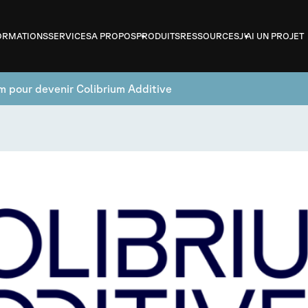
ORMATIONS
SERVICES
A PROPOS
PRODUITS
RESSOURCES
J'AI UN PROJET
 pour devenir Colibrium Additive