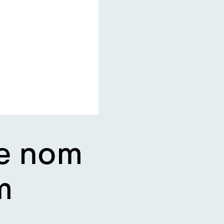
de nom
m