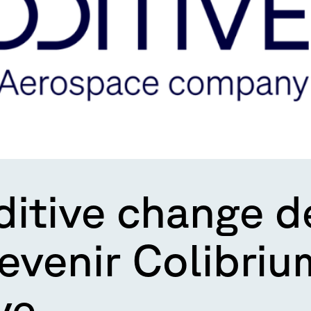
itive change 
evenir Colibriu
ve