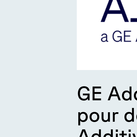
GE Add
pour d
Additi