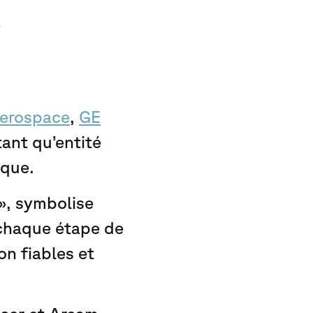
a
erospace
,
GE
ant qu’entité
ique.
 », symbolise
 chaque étape de
on fiables et