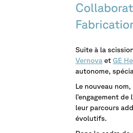
Collaborat
Fabricatio
Suite à la scissi
Vernova
et
GE He
autonome, spécial
Le nouveau nom, d
l’engagement de l
leur parcours addi
évolutifs.