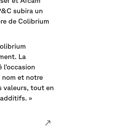
aser et Arcam
P&C subira un
ère de Colibrium
olibrium
ment. La
 l’occasion
u nom et notre
s valeurs, tout en
dditifs. »
 Colibrium