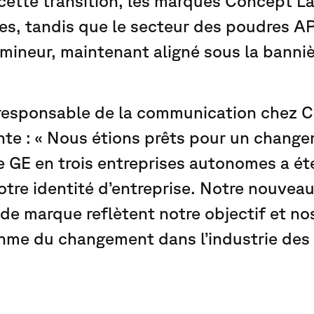
cette transition, les marques Concept L
ées, tandis que le secteur des poudres A
mineur, maintenant aligné sous la banni
esponsable de la communication chez C
te : « Nous étions prêts pour un change
 GE en trois entreprises autonomes a été
notre identité d’entreprise. Notre nouvea
 de marque reflètent notre objectif et no
hme du changement dans l’industrie des a
selection d’imprimantes 3D proposée par
Additive