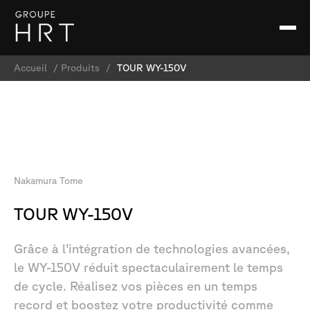
Accueil
/
Produits
/
TOUR WY-150V
Nakamura
Tome
TOUR
WY-150V
Grâce
à
l’intégration
de
technologies
avancées,
le
WY-150V
réduit
spectaculairement
le
temps
de
cycle.
Réalisez
vos
pièces
en
un
temps
record
et
boostez
votre
productivité
comme