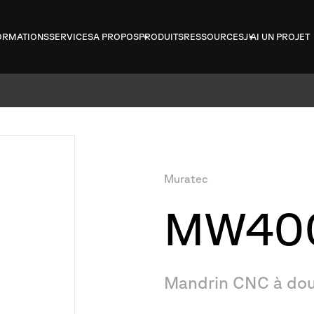
ORMATIONS
SERVICES
A PROPOS
PRODUITS
RESSOURCES
J'AI UN PROJET
Muratec
MW40
Mandrin
CNC
à
dou