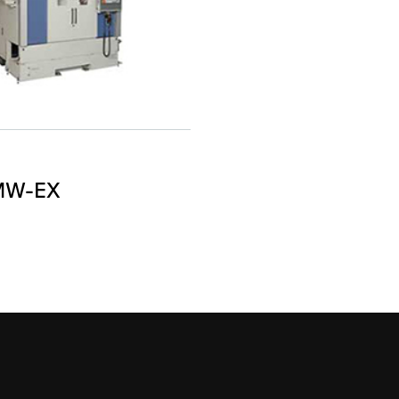
MW-EX
nformation