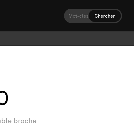
0
ble
broche