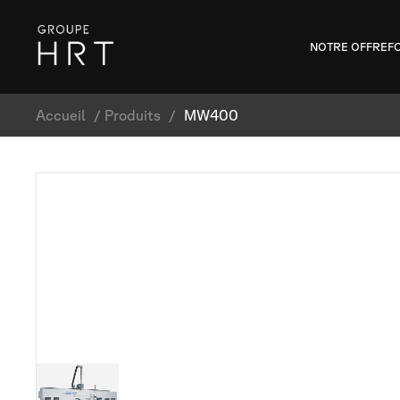
NOTRE OFFRE
F
Accueil
/
Produits
/
MW400