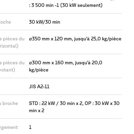
: 3 500 min -1 (30 kW seulement)
roche
30 kW/30 min
s pièces du
⌀350 mm x 120 mm, jusqu'à 25,0 kg/pièce
rizontal)
s pièces du
⌀300 mm x 160 mm, jusqu'à 20,0
votant)
kg/pièce
JIS A2-11
à broche
STD : 22 kW / 30 min x 2, OP : 30 kW x 30
min x 2
argement
1