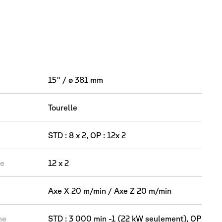
ristiques
15" / ø 381 mm
Tourelle
STD : 8 x 2, OP : 12x 2
le
12 x 2
Axe X 20 m/min / Axe Z 20 m/min
he
STD : 3 000 min -1 (22 kW seulement), OP