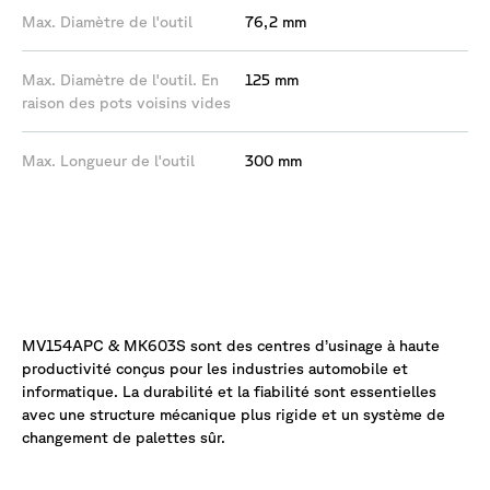
Max. Diamètre de l'outil
76,2 mm
Max. Diamètre de l'outil. En
125 mm
raison des pots voisins vides
Max. Longueur de l'outil
300 mm
La
description
MV154APC & MK603S sont des centres d’usinage à haute
productivité conçus pour les industries automobile et
informatique. La durabilité et la fiabilité sont essentielles
avec une structure mécanique plus rigide et un système de
changement de palettes sûr.