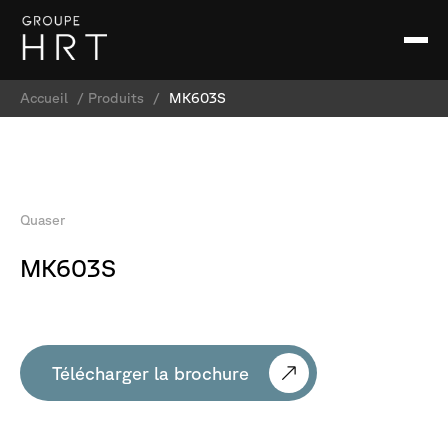
Accueil
/
Produits
/
MK603S
Quaser
MK603S
Télécharger la brochure