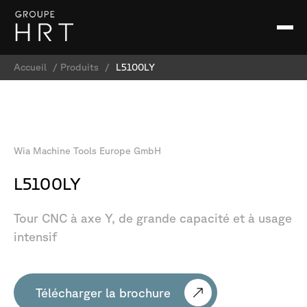
Accueil
/
Produits
/
L5100LY
Wia
Machine
Tools
Europe
GmbH
L5100LY
Tour
CNC
à
axe
Y,
de
grande
capacité
et
à
usage
intensif
Télécharger la brochure