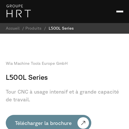
Accueil
/
Produits
/
L500L Series
Wia
Machine
Tools
Europe
GmbH
L500L
Series
Tour
CNC
à
usage
intensif
et
à
grande
capacité
de
travail.
Télécharger la brochure