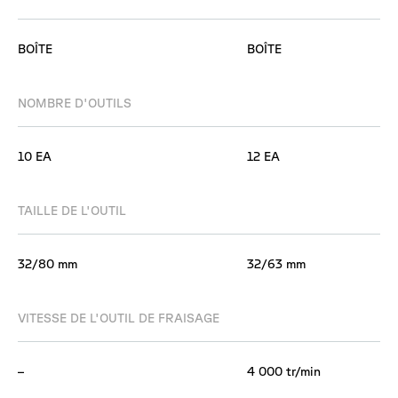
BOÎTE
BOÎTE
NOMBRE D'OUTILS
10 EA
12 EA
TAILLE DE L'OUTIL
32/80 mm
32/63 mm
VITESSE DE L'OUTIL DE FRAISAGE
–
4 000 tr/min