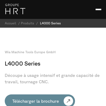
Accueil
/
Produits
/
L4000 Series
Wia
Machine
Tools
Europe
GmbH
L4000
Series
Découpe
à
usage
intensif
et
grande
capacité
de
travail,
tournage
CNC.
Télécharger la brochure