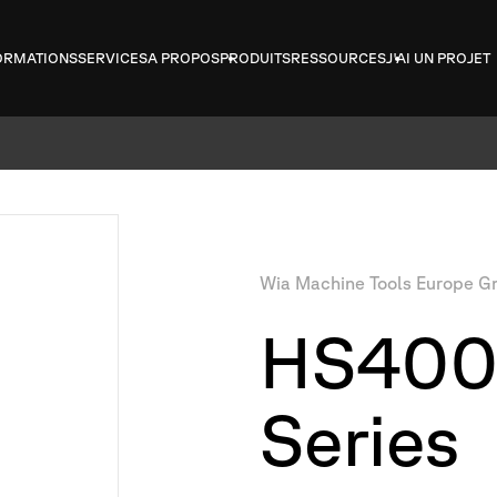
ORMATIONS
SERVICES
A PROPOS
PRODUITS
RESSOURCES
J'AI UN PROJET
Wia
Machine
Tools
Europe
G
HS40
Series