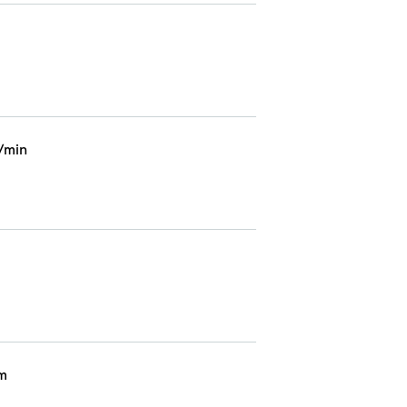
/min
m