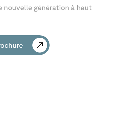
e
nouvelle
génération
à
haut
rochure