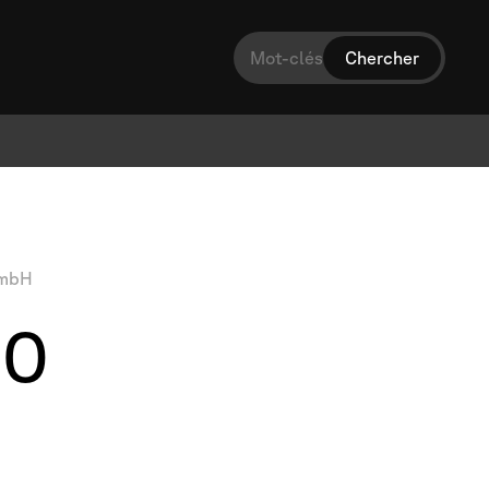
mbH
00