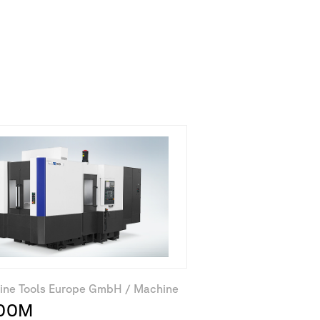
érie
ine Tools Europe GmbH / Machine
00M