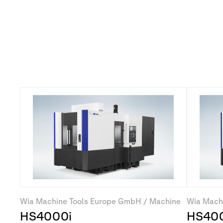
Machines
dans
cette
s
Wia Machine Tools Europe GmbH / Machine
Wia Mach
HS4000i
HS40