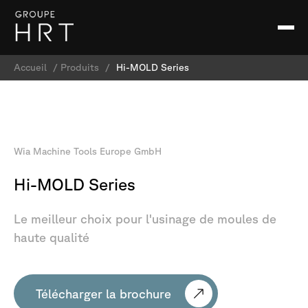
Accueil
/
Produits
/
Hi-MOLD Series
Wia
Machine
Tools
Europe
GmbH
Hi-MOLD
Series
Le
meilleur
choix
pour
l'usinage
de
moules
de
haute
qualité
Télécharger la brochure