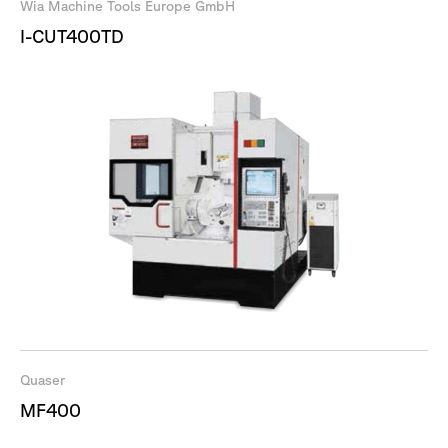
Wia Machine Tools Europe GmbH
I-CUT400TD
Quaser
MF400