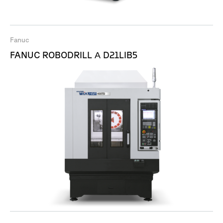
Fanuc
FANUC ROBODRILL Α D21LIB5