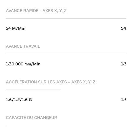
AVANCE RAPIDE - AXES X, Y, Z
54 M/Min
54 M
AVANCE TRAVAIL
1-30 000 mm/Min
1-30
ACCÉLÉRATION SUR LES AXES – AXES X, Y, Z
1.6/1.2/1.6 G
1.6/1
CAPACITÉ DU CHANGEUR