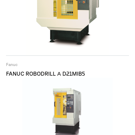
Fanuc
FANUC ROBODRILL Α D21MIB5