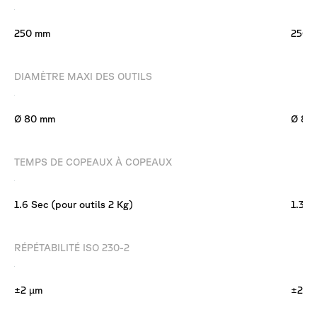
250 mm
250 
DIAMÈTRE MAXI DES OUTILS
Ø 80 mm
Ø 80
TEMPS DE COPEAUX À COPEAUX
1.6 Sec (pour outils 2 Kg)
1.3 S
RÉPÉTABILITÉ ISO 230-2
±2 µm
±2 µ