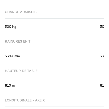
CHARGE ADMISSIBLE
300 Kg
300 
RAINURES EN T
3 x14 mm
3 x1
HAUTEUR DE TABLE
810 mm
810 
LONGITUDINALE - AXE X