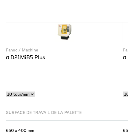
Fanuc / Machine
Fanuc
α D21MiB5 Plus
α D
SURFACE DE TRAVAIL DE LA PALETTE
650 x 400 mm
650 