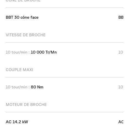
CÔNE DE BROCHE
BBT 30 cône face
BBT 3
VITESSE DE BROCHE
10 tour/min :
10 000 Tr/Mn
10 to
COUPLE MAXI
10 tour/min :
80 Nm
10 to
MOTEUR DE BROCHE
AC 14.2 kW
AC 1