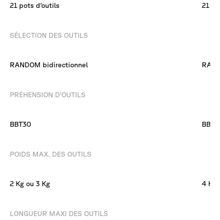
21 pots d’outils
21 po
SÉLECTION DES OUTILS
RANDOM bidirectionnel
RAND
PRÉHENSION D’OUTILS
BBT30
BBT3
POIDS MAX. DES OUTILS
2 Kg ou 3 Kg
4 Kg
LONGUEUR MAXI DES OUTILS