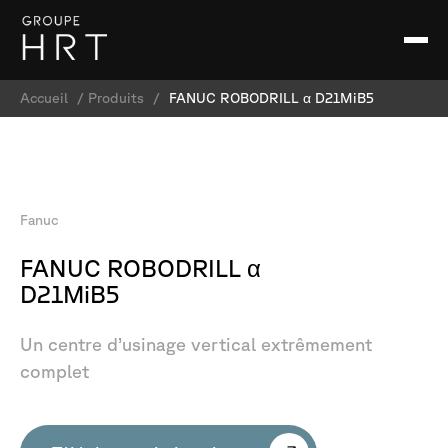
Accueil
/
Produits
/
FANUC ROBODRILL α D21MiB5
Fanuc
FANUC
ROBODRILL
α
D21MiB5
Un
centre
d’usinage
vertical
extrêmement
complet